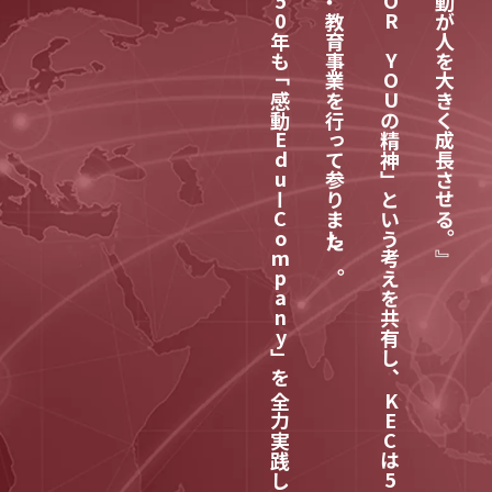
人材・教育事業を行って参りました。
『感動が人を大きく成長させる。』
FOR YOU
50
年も「感動
の精神」という考えを共有し、
Edu
ー
Company
」を
KEC
は
50