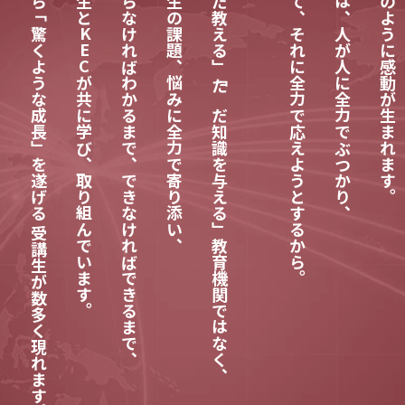
だから「驚くような成長」を遂げる
わからなければわかるまで、できなければできるまで、
受講生の課題、悩みに全力で寄り添い、
「ただ教える」「ただ知識を与える」教育機関ではなく、
そして、それに全力で応えようとするから。
それは、人が人に全力でぶつかり、
毎日のように感動が生まれます。
KEC
が共に学び、取り組んでいます。
受講生が数多く現れます。