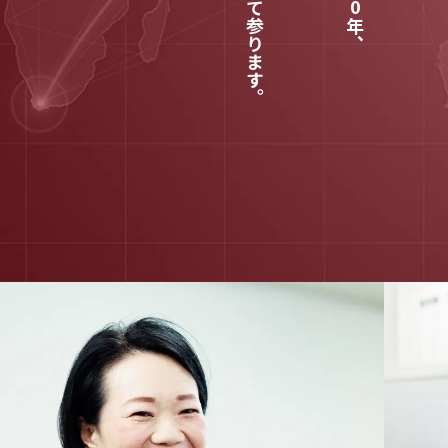
全力実践して参ります。
年、