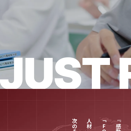
JUST
次の
「